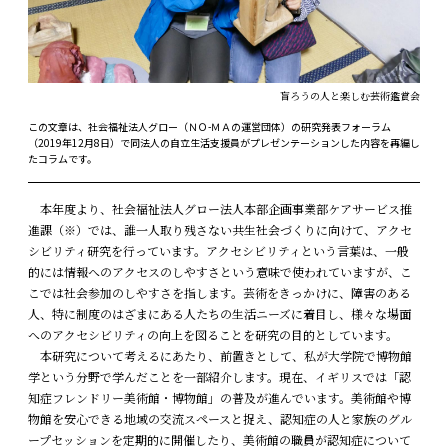
盲ろうの人と楽しむ芸術鑑賞会
この文章は、社会福祉法人グロー（ＮＯ-ＭＡの運営団体）の研究発表フォーラム
（2019年12月8日）で同法人の自立生活支援員がプレゼンテーションした内容を再編し
たコラムです。
本年度より、社会福祉法人グロー法人本部企画事業部ケアサービス推
進課（※）では、誰一人取り残さない共生社会づくりに向けて、アクセ
シビリティ研究を行っています。アクセシビリティという言葉は、一般
的には情報へのアクセスのしやすさという意味で使われていますが、こ
こでは社会参加のしやすさを指します。芸術をきっかけに、障害のある
人、特に制度のはざまにある人たちの生活ニーズに着目し、様々な場面
へのアクセシビリティの向上を図ることを研究の目的としています。
本研究について考えるにあたり、前置きとして、私が大学院で博物館
学という分野で学んだことを一部紹介します。現在、イギリスでは「認
知症フレンドリー美術館・博物館」の普及が進んでいます。美術館や博
物館を安心できる地域の交流スペースと捉え、認知症の人と家族のグル
ープセッションを定期的に開催したり、美術館の職員が認知症について