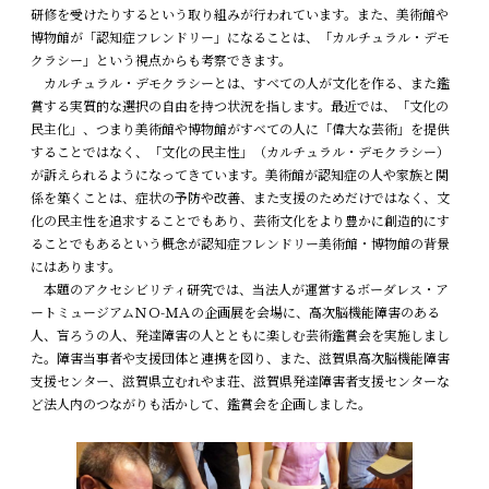
研修を受けたりするという取り組みが行われています。また、美術館や
博物館が「認知症フレンドリー」になることは、「カルチュラル・デモ
クラシー」という視点からも考察できます。
カルチュラル・デモクラシーとは、すべての人が文化を作る、また鑑
賞する実質的な選択の自由を持つ状況を指します。最近では、「文化の
民主化」、つまり美術館や博物館がすべての人に「偉大な芸術」を提供
することではなく、「文化の民主性」（カルチュラル・デモクラシー）
が訴えられるようになってきています。美術館が認知症の人や家族と関
係を築くことは、症状の予防や改善、また支援のためだけではなく、文
化の民主性を追求することでもあり、芸術文化をより豊かに創造的にす
ることでもあるという概念が認知症フレンドリー美術館・博物館の背景
にはあります。
本題のアクセシビリティ研究では、当法人が運営するボーダレス・ア
ートミュージアムＮＯ-ＭＡの企画展を会場に、高次脳機能障害のある
人、盲ろうの人、発達障害の人とともに楽しむ芸術鑑賞会を実施しまし
た。障害当事者や支援団体と連携を図り、また、滋賀県高次脳機能障害
支援センター、滋賀県立むれやま荘、滋賀県発達障害者支援センターな
ど法人内のつながりも活かして、鑑賞会を企画しました。