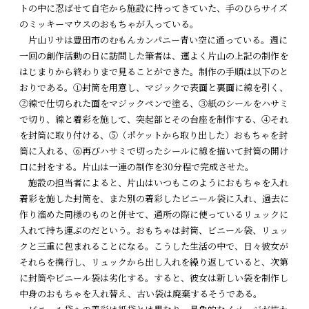
トの中に忍ばせて自宅から施設に持ってきていた、手のひらサイズ
のミッキーマウスのおもちゃが入っている。
片山リサは豊田市のむもんカンパニー青い空に通っている。週に
一回の創作活動の日に訪問した筆者は、運よく片山の上記の制作を
はじまりから終わりまで見ることができた。制作の手順は以下のと
おりである。①封筒を用意し、マジックで表面と裏面に線を引く、
②線で仕切られた面をマジックペンで塗る、③紙のシールをハサミ
で切り、線と着彩を施して、突起部とその台座を制作する、④それ
を封筒に取り付ける、⑤（ポケットから取り出した）おもちゃを封
筒に入れる、⑥再びハサミで切ったシールに線を描いて封筒の開け
口に封をする。片山は一連の制作を30分程で完成させた。
施設の担当者によると、片山はいつもこのようにおもちゃを入れ
着彩を施した封筒を、また別の着彩したビニール袋に入れ、過去に
作り溜めた同様のものと併せて、通所の際に使っているリュックに
入れて持ち運ぶのだという。おもちゃは封筒、ビニール袋、リュッ
クと三重に包まれることになる。こうした生活の中で、日々彼女が
それらを携行し、リュックから出し入れを繰り返していると、次第
に封筒やビニール袋は劣化する。すると、彼女は新しい袋を制作し
中身のおもちゃを入れ替え、古い袋は廃棄するそうである。