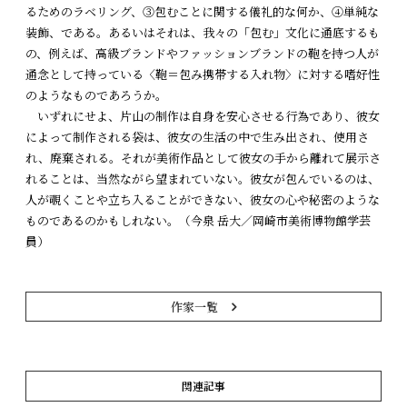
るためのラベリング、③包むことに関する儀礼的な何か、④単純な
装飾、である。あるいはそれは、我々の「包む」文化に通底するも
の、例えば、高級ブランドやファッションブランドの鞄を持つ人が
通念として持っている〈鞄＝包み携帯する入れ物〉に対する嗜好性
のようなものであろうか。
いずれにせよ、片山の制作は自身を安心させる行為であり、彼女
によって制作される袋は、彼女の生活の中で生み出され、使用さ
れ、廃棄される。それが美術作品として彼女の手から離れて展示さ
れることは、当然ながら望まれていない。彼女が包んでいるのは、
人が覗くことや立ち入ることができない、彼女の心や秘密のような
ものであるのかもしれない。（今泉 岳大／岡崎市美術博物館学芸
員）
作家一覧
関連記事