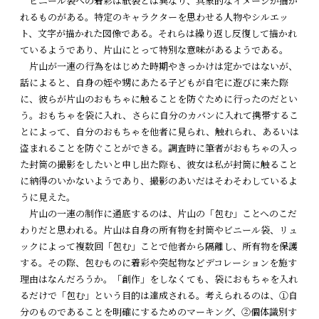
ビニール袋への着彩は紙袋とは異なり、具象的なイメージが描か
れるものがある。特定のキャラクターを思わせる人物やシルエッ
ト、文字が描かれた図像である。それらは繰り返し反復して描かれ
ているようであり、片山にとって特別な意味があるようである。
片山が一連の行為をはじめた時期やきっかけは定かではないが、
話によると、自身の姪や甥にあたる子どもが自宅に遊びに来た際
に、彼らが片山のおもちゃに触ることを防ぐために行ったのだとい
う。おもちゃを袋に入れ、さらに自分のカバンに入れて携帯するこ
とによって、自分のおもちゃを他者に見られ、触れられ、あるいは
盗まれることを防ぐことができる。調査時に筆者がおもちゃの入っ
た封筒の撮影をしたいと申し出た際も、彼女は私が封筒に触ること
に納得のいかないようであり、撮影のあいだはそわそわしているよ
うに見えた。
片山の一連の制作に通底するのは、片山の「包む」ことへのこだ
わりだと思われる。片山は自身の所有物を封筒やビニール袋、リュ
ックによって複数回「包む」ことで他者から隔離し、所有物を保護
する。その際、包むものに着彩や突起物などデコレーションを施す
理由はなんだろうか。「創作」をしなくても、袋におもちゃを入れ
るだけで「包む」という目的は達成される。考えられるのは、①自
分のものであることを明確にするためのマーキング、②個体識別す