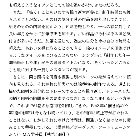
も超えるようなイデアとしての絵を追いかけてきたのだろう。
また、「描く」ことをひたすら繰り返す戸谷は、制作時間にも縛
られることがない。その日の気分で昔の作品を取り出してきては、
絵そのものの内容を変えたり、色彩を施したり、一つの絵に対して
長い年月をかけて加筆修正を加える。古い作品であればあるほど気
付きが多いそうだ。加筆を通じて、過去の自分と今の自分の時間を
超えた、あわいを感じ取ることができる。絵のイメージを印象づけ
るようなタイトルをつけることもない。シンプルに「制作した年→
加筆修正した年」がそのままタイトルになり、そういったところか
らも絵に対する一貫したスタンスが窺える。
さらに、同じ図柄を何度も複製し別パターンの絵が増えていく傾
向も見られる。それが特に如実なのは絵巻物の制作である。過去に
描いた図柄を部分的にトレースすることを繰り返し、トレースした
図柄と図柄の隙間を別の要素でつなぎ目なくなじませるという方法
で、これまで61巻の絵巻物を制作してきた。1968年に描き始めた
第1巻の修正は今もなお続いており、その制作に終止符が打たれる
ことはない。しかしそれにかけた時間は、間違いなく絵のなかに凄
みとして蓄積している。（横井悠／ボーダレス・アートミュージア
ムＮＯ-ＭＡ学芸員【執筆当時】）