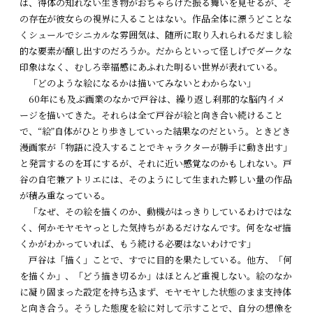
は、得体の知れない生き物がおちゃらけた振る舞いを見せるが、そ
の存在が彼女らの視界に入ることはない。作品全体に漂うどことな
くシュールでシニカルな雰囲気は、随所に取り入れられるだまし絵
的な要素が醸し出すのだろうか。だからといって怪しげでダークな
印象はなく、むしろ幸福感にあふれた明るい世界が表れている。
「どのような絵になるかは描いてみないとわからない」
60年にも及ぶ画業のなかで戸谷は、繰り返し刹那的な脳内イメ
ージを描いてきた。それらは全て戸谷が絵と向き合い続けること
で、“絵”自体がひとり歩きしていった結果なのだという。ときどき
漫画家が「物語に没入することでキャラクターが勝手に動き出す」
と発言するのを耳にするが、それに近い感覚なのかもしれない。戸
谷の自宅兼アトリエには、そのようにして生まれた夥しい量の作品
が積み重なっている。
「なぜ、その絵を描くのか、動機がはっきりしているわけではな
く、何かモヤモヤっとした気持ちがあるだけなんです。何をなぜ描
くかがわかっていれば、もう続ける必要はないわけです」
戸谷は「描く」ことで、すでに目的を果たしている。他方、「何
を描くか」、「どう描き切るか」はほとんど重視しない。絵のなか
に凝り固まった設定を持ち込まず、モヤモヤした状態のまま支持体
と向き合う。そうした態度を絵に対して示すことで、自分の想像を