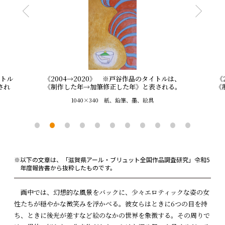
イトル
《2004→2020》 ※戸谷作品のタイトルは、
《
され
《制作した年→加筆修正した年》と表される。
《
1040×340 紙、鉛筆、墨、絵具
※以下の文章は、「滋賀県アール・ブリュット全国作品調査研究」令和5
年度報告書から抜粋したものです。
画中では、幻想的な風景をバックに、少々エロティックな姿の女
性たちが穏やかな微笑みを浮かべる。彼女らはときに6つの目を持
ち、ときに後光が差すなど絵のなかの世界を象徴する。その周りで