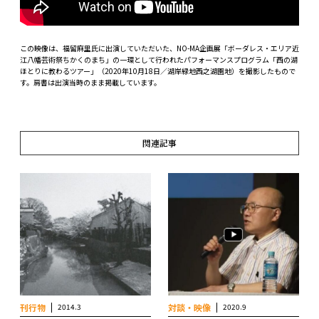
この映像は、福留麻里氏に出演していただいた、NO-MA企画展「ボーダレス・エリア近
江八幡芸術祭ちかくのまち」の一環として行われたパフォーマンスプログラム「西の湖
ほとりに教わるツアー」（2020年10月18日／湖岸緑地西之湖園地）を撮影したもので
す。肩書は出演当時のまま掲載しています。
関連記事
刊行物
2014.3
対談・映像
2020.9